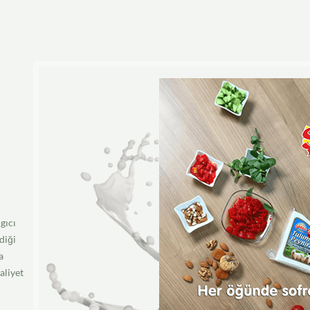
d
gıcı
diği
a
aliyet