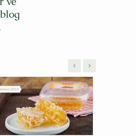
r ve
 blog
.
emmuz 2019
5 Temmuz 2019