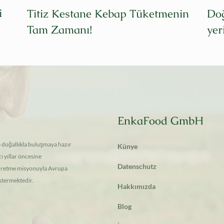
i
Titiz Kestane Kebap Tüketmenin
Doğ
Tam Zamanı!
yer
EnkaFood GmbH
e doğallıkla buluşmaya hazır
Künye
ı yıllar öncesine
Datenschutz
a üretme misyonuyla Avrupa
stermektedir.
Hakkımızda
Blog