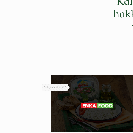
Kal
hakk
14 Şubat 2021