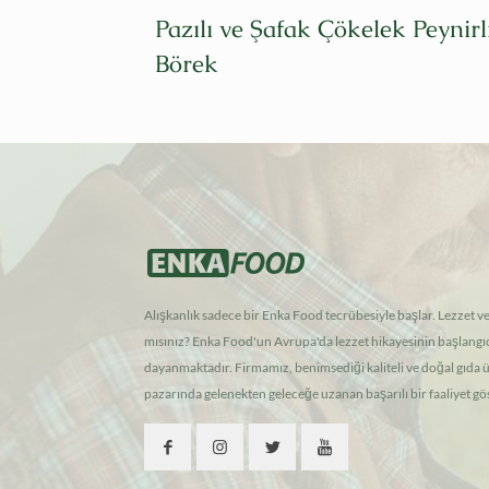
rifi! Çook
Pazılı ve Şafak Çökelek Peynirl
Börek
Alışkanlık sadece bir Enka Food tecrübesiyle başlar. Lezzet v
mısınız? Enka Food'un Avrupa'da lezzet hikayesinin başlangıc
dayanmaktadır. Firmamız, benimsediği kaliteli ve doğal gıd
pazarında gelenekten geleceğe uzanan başarılı bir faaliyet gö