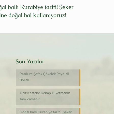
Tulum Peyni
al ballı Kurabiye tarifi! Şeker
Cheesecake i
ine doğal bal kullanıyoruz!
Son Yazılar
Pazılı ve Şafak Çökelek Peynirli
Börek
Titiz Kestane Kebap Tüketmenin
Tam Zamanı!
Doğal ballı Kurabiye tarifi! Şeker