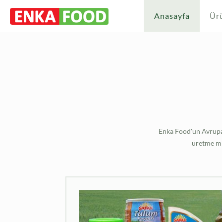
Anasayfa
Ür
Enka Food'un Avrupa'd
üretme mi