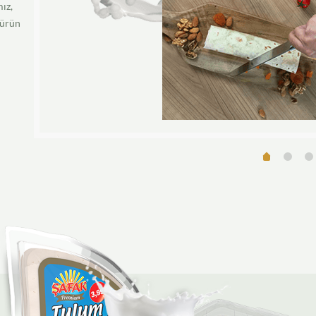
ız,
 ürün