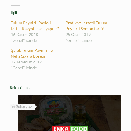
İlgili
Tulum Peynirli Ravioli
Pratik ve lezzetli Tulum
tarifi! Ravyoli nasıl yapılır?
Peynirli Somon tarifi!
16 Kasım 2018
25 Ocak 2019
"Genel" içinde
"Genel" içinde
Şafak Tulum Peyniri İle
Nefis Sigara Böreği!
22 Temmuz 2017
"Genel" içinde
Related posts
14 Şubat 2021