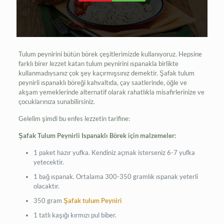
Tulum peynirini bütün börek çeşitlerimizde kullanıyoruz. Hepsine
farklı birer lezzet katan tulum peynirini ıspanakla birlikte
kullanmadıysanız çok şey kaçırmışsınız demektir. Şafak tulum
peynirli ıspanaklı böreği kahvaltıda, çay saatlerinde, öğle ve
akşam yemeklerinde alternatif olarak rahatlıkla misafirlerinize ve
çocuklarınıza sunabilirsiniz.
Gelelim şimdi bu enfes lezzetin tarifine:
Şafak Tulum Peynirli Ispanaklı Börek için malzemeler:
1 paket hazır yufka. Kendiniz açmak isterseniz 6-7 yufka
yetecektir.
1 bağ ıspanak. Ortalama 300-350 gramlık ıspanak yeterli
olacaktır.
350 gram
Şafak tulum Peyniri
1 tatlı kaşığı kırmızı pul biber.