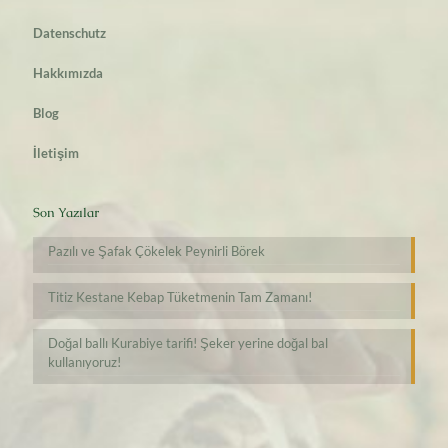
Datenschutz
Hakkımızda
Blog
İletişim
Son Yazılar
Pazılı ve Şafak Çökelek Peynirli Börek
Titiz Kestane Kebap Tüketmenin Tam Zamanı!
Doğal ballı Kurabiye tarifi! Şeker yerine doğal bal
kullanıyoruz!