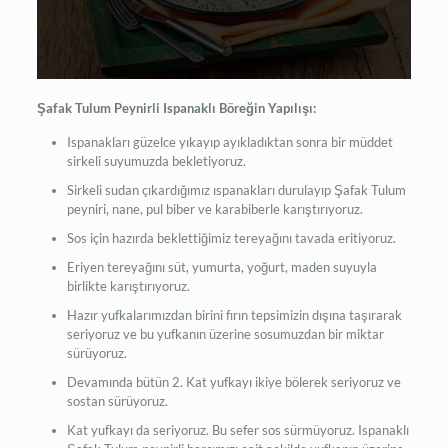
Şafak Tulum Peynirli Ispanaklı Böreğin Yapılışı:
Ispanakları güzelce yıkayıp ayıkladıktan sonra bir müddet
sirkeli suyumuzda bekletiyoruz.
Sirkeli sudan çıkardığımız ıspanakları durulayıp Şafak Tulum
peyniri, nane, pul biber ve karabiberle karıştırıyoruz.
Sos için hazırda beklettiğimiz tereyağını tavada eritiyoruz.
Eriyen tereyağını süt, yumurta, yoğurt, maden suyuyla
birlikte karıştırıyoruz.
Hazır yufkalarımızdan birini fırın tepsimizin dışına taşırarak
seriyoruz ve bu yufkanın üzerine sosumuzdan bir miktar
sürüyoruz.
Devamında bütün 2. Kat yufkayı ikiye bölerek seriyoruz ve
sostan sürüyoruz.
Kat yufkayı da seriyoruz. Bu sefer sos sürmüyoruz. Ispanaklı