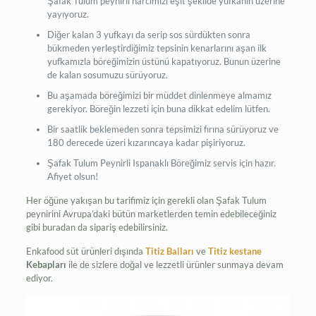
Şafak Tulum peynirli harcımızı eşit şekilde yufkanın üzerine
yayıyoruz.
Diğer kalan 3 yufkayı da serip sos sürdükten sonra
bükmeden yerleştirdiğimiz tepsinin kenarlarını aşan ilk
yufkamızla böreğimizin üstünü kapatıyoruz. Bunun üzerine
de kalan sosumuzu sürüyoruz.
Bu aşamada böreğimizi bir müddet dinlenmeye almamız
gerekiyor. Böreğin lezzeti için buna dikkat edelim lütfen.
Bir saatlik beklemeden sonra tepsimizi fırına sürüyoruz ve
180 derecede üzeri kızarıncaya kadar pişiriyoruz.
Şafak Tulum Peynirli Ispanaklı Böreğimiz servis için hazır.
Afiyet olsun!
Her öğüne yakışan bu tarifimiz için gerekli olan Şafak Tulum
peynirini Avrupa’daki bütün marketlerden temin edebileceğiniz
gibi buradan da sipariş edebilirsiniz.
Enkafood süt ürünleri dışında
Titiz Balları
ve
Titiz
kestane
Kebapları
ile de sizlere doğal ve lezzetli ürünler sunmaya devam
ediyor.