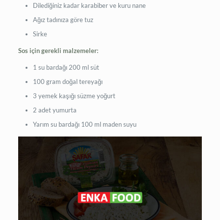
Dilediğiniz kadar karabiber ve kuru nane
Ağız tadınıza göre tuz
Sirke
Sos için gerekli malzemeler:
1 su bardağı 200 ml süt
100 gram doğal tereyağı
3 yemek kaşığı süzme yoğurt
2 adet yumurta
Yarım su bardağı 100 ml maden suyu