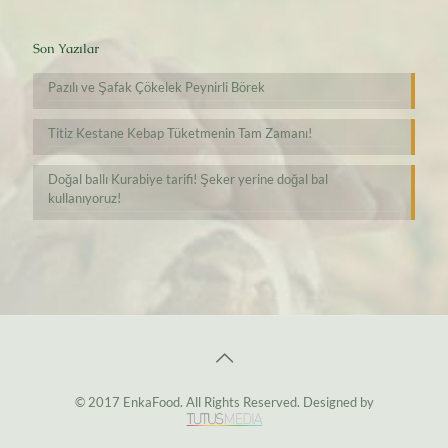
Son Yazılar
Pazılı ve Şafak Çökelek Peynirli Börek
Titiz Kestane Kebap Tüketmenin Tam Zamanı!
Doğal ballı Kurabiye tarifi! Şeker yerine doğal bal
kullanıyoruz!
© 2017 EnkaFood. All Rights Reserved. Designed by