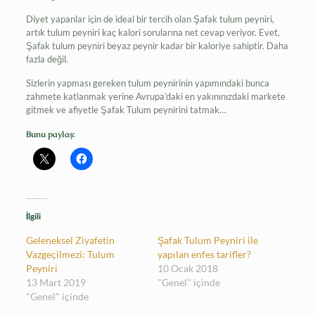
Diyet yapanlar için de ideal bir tercih olan Şafak tulum peyniri,
artık tulum peyniri kaç kalori sorularına net cevap veriyor. Evet,
Şafak tulum peyniri beyaz peynir kadar bir kaloriye sahiptir. Daha
fazla değil.
Sizlerin yapması gereken tulum peynirinin yapımındaki bunca
zahmete katlanmak yerine Avrupa’daki en yakınınızdaki markete
gitmek ve afiyetle Şafak Tulum peynirini tatmak…
Bunu paylaş:
İlgili
Geleneksel Ziyafetin
Şafak Tulum Peyniri ile
Vazgeçilmezi: Tulum
yapılan enfes tarifler?
Peyniri
10 Ocak 2018
13 Mart 2019
"Genel" içinde
"Genel" içinde