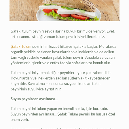
Şafak, tulum peyniri sevdalılarına büyük bir müjde veriyor. Evet,
artık canınız istediği zaman tulum peyniri yiyebileceksiniz.
Şafak Tulum
peynirinin lezzet hikayesi şafakla başlar. Meralarda
organik şekilde beslenen koyunlardan ve ineklerden elde edilen
tam yağlı sütlerle yapılan şafak tulum peyniri Anadolu’ya uygun
yöntemlerle işlenir ve o enfes tadıyla sofralarınıza konuk olur.
Tulum peynirini yapmak diğer peynirlere göre çok zahmetlidir.
Koyunlardan ve ineklerden sağılan sütler vakit kaybetmeden
kaynatılır. Kaynatma sonucunda süzgece konulan tulum
peynirinin suyu iyice ayrıştırılır.
Suyun peynirden ayrılması…
Tulum peynirini tulum yapan en önemli nokta, işte burasıdır.
Suyun peynirden ayrılması… Şafak Tulum peyniri bu hususa özel
önem verir.