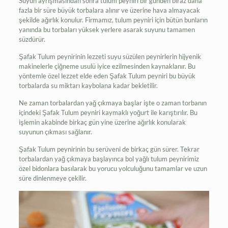
Suyun ayrışmasından sonra tulum peyniri bir günden biraz daha
fazla bir süre büyük torbalara alınır ve üzerine hava almayacak
şekilde ağırlık konulur. Firmamız, tulum peyniri için bütün bunların
yanında bu torbaları yüksek yerlere asarak suyunu tamamen
süzdürür.
Şafak Tulum peynirinin lezzeti suyu süzülen peynirlerin hijyenik
makinelerle çiğneme usulü iyice ezilmesinden kaynaklanır. Bu
yöntemle özel lezzet elde eden Şafak Tulum peyniri bu büyük
torbalarda su miktarı kaybolana kadar bekletilir.
Ne zaman torbalardan yağ çıkmaya başlar işte o zaman torbanın
içindeki Şafak Tulum peyniri kaymaklı yoğurt ile karıştırılır. Bu
işlemin akabinde birkaç gün yine üzerine ağırlık konularak
suyunun çıkması sağlanır.
Şafak Tulum peynirinin bu serüveni de birkaç gün sürer. Tekrar
torbalardan yağ çıkmaya başlayınca bol yağlı tulum peynirimiz
özel bidonlara basılarak bu yorucu yolculuğunu tamamlar ve uzun
süre dinlenmeye çekilir.