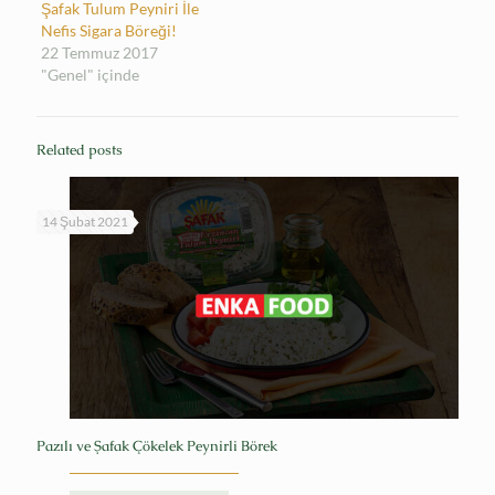
Şafak Tulum Peyniri İle
Nefis Sigara Böreği!
22 Temmuz 2017
"Genel" içinde
Related posts
14 Şubat 2021
Pazılı ve Şafak Çökelek Peynirli Börek